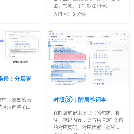
图、书签、手写标注和卡片，可
根据不同使用需求快速定位目标
入门 ⭐
🕐 3 分钟
页面。
场景：分层管
对照③：附属笔记本
文中，次要笔记
持灵活调整留白
在附属笔记本上书写的笔迹、批
注、笔记内容，会与原 PDF 文档
的对应页码、对应位置自动绑定