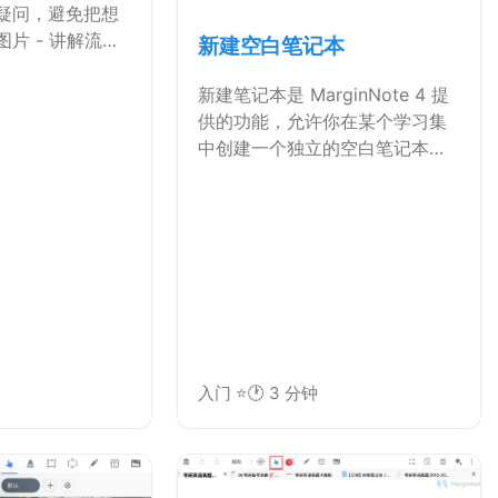
疑问，避免把想
片 - 讲解流
新建空白笔记本
示意图并可改大
、删除，信息更
新建笔记本是 MarginNote 4 提
课堂、会议、图书
供的功能，允许你在某个学习集
：把纸页…
中创建一个独立的空白笔记本，
用来做课后笔记、草稿、思维导
图前的手写草稿等。它与直接在
PDF 上做笔记一样，可转为卡片
并纳入脑图、…
入门 ⭐
🕐 3 分钟