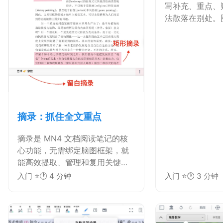
写补充、重点、
法散落在别处。图
程：插入截图/
小、复制、剪切
清晰。拍照 - 
学习的即刻记录
摘录：抓住全文重点
摘录是 MN4 文档阅读笔记的核
心功能，无需绑定脑图框架，就
能高效提取、管理和复用关键信
息。兼具可编辑、易复用的优
入门 ⭐
🕐 4 分钟
入门 ⭐
🕐 3 分钟
势，适配多种阅读场景。