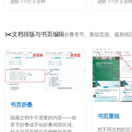
进阶 ⭐⭐
🕐 3 分钟
进阶 ⭐⭐
🕐 3 分
置引用其他文档的内容。回源指
的则是从引用处跳转回原文的功
能。
✂️
文档排版与书页编辑
折叠章节、重组页面、裁剪纸张
书页折叠
书页重组
隐藏文档中不需要的内容——按
章节折叠或手动折叠局部区域。
把不同文档的页
折去页眉页脚后可顺畅跨页摘