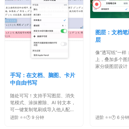
图层：文档笔
层
像“透写纸”一样
上，叠加多个图
家分级图层设计
理分区。
手写：在文档、脑图、卡片
中自由书写
随处可写！支持手写图层、消失
笔模式、涂抹擦除、AI 转文本，
可一键复制笔刷或导入他人配置
好的参数。
进阶 ⭐⭐
🕐 9 分钟
进阶 ⭐⭐
🕐 6 分