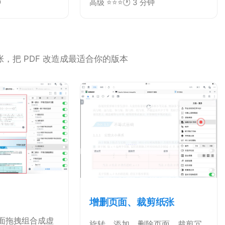
关联。点击附属笔记本中的任意
钟
高级 ⭐⭐⭐
🕐 3 分钟
笔记/笔迹，即可一键定位、跳转
回原 PDF 的原始位置，实现笔记
与原文的精准溯源对照。
，把 PDF 改造成最适合你的版本
增删页面、裁剪纸张
面拖拽组合成虚
旋转、添加、删除页面，裁剪冗