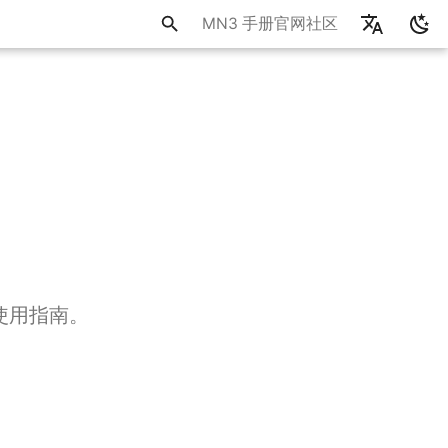
MN3 手册
官网
社区
中文
English
整使用指南。