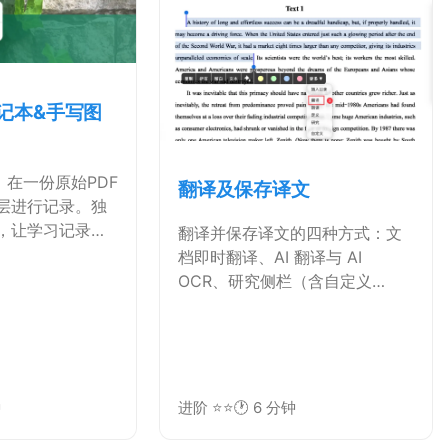
记本&手写图
：在一份原始PDF
翻译及保存译文
层进行记录。独
，让学习记录合
翻译并保存译文的四种方式：文
档即时翻译、AI 翻译与 AI
OCR、研究侧栏（含自定义
URL）和插件翻译。可以将译文
插入为留白、复制到剪贴板或保
存为卡片，用于并排对照与后续
整理。
钟
进阶 ⭐⭐
🕐 6 分钟